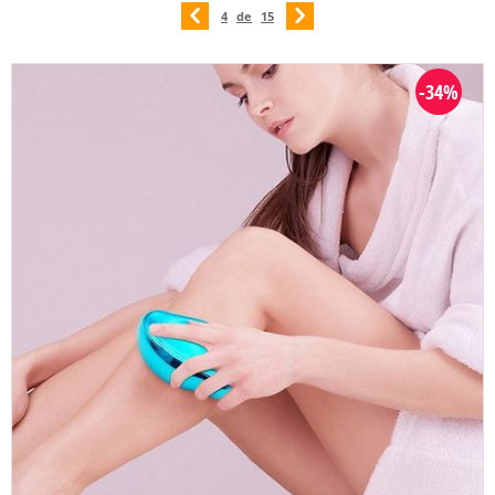
4
de
15
-34%