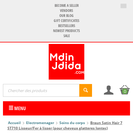
BECOME A SELLER
VENDORS
OUR BLOG
GIFT CERTIFICATES
BESTSELLERS
NEWEST PRODUCTS
SALE
0
MENU
Accueil
Electromenager
Soins du corps
Braun Satin Hair 7
ST710 Lisseur/Fer à lisser (pour cheveux glatteres Iontec)