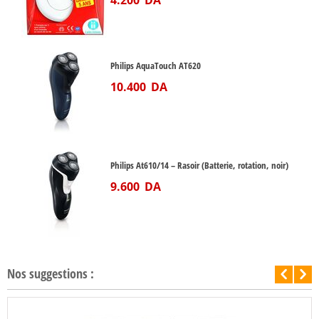
4.200
DA
Philips AquaTouch AT620
10.400
DA
Philips At610/14 – Rasoir (Batterie, rotation, noir)
9.600
DA
Nos suggestions :