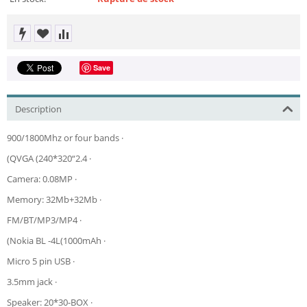
Save
Description
900/1800Mhz or four bands ·
(QVGA (240*320“2.4 ·
Camera: 0.08MP ·
Memory: 32Mb+32Mb ·
FM/BT/MP3/MP4 ·
(Nokia BL -4L(1000mAh ·
Micro 5 pin USB ·
3.5mm jack ·
Speaker: 20*30-BOX ·