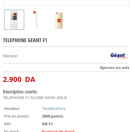
TELEPHONE GEANT F1
Marque
:
Ajouter un avis
2.900
DA
Description courte:
TELEPHONE F1 SILVER/ NOIR/ GOLD
Vendeur:
TechBrothers
Prix en points:
2900 points
Réf.:
GN F1
En stock:
Rupture de stock