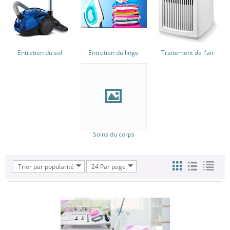
Entretien du sol
Entretien du linge
Traitement de l'air
Soins du corps
Trier par popularité
24 Par page