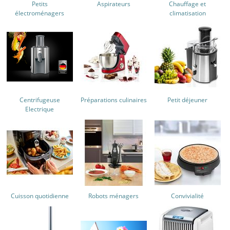
Petits
Aspirateurs
Chauffage et
électroménagers
climatisation
Centrifugeuse
Préparations culinaires
Petit déjeuner
Electrique
Cuisson quotidienne
Robots ménagers
Convivialité