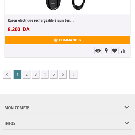
Rasoir électrique rechargeable Braun Seri...
8.200
DA
COMMANDER
1
2
3
4
5
6
MON COMPTE
INFOS