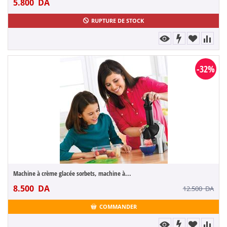
5.800
DA
RUPTURE DE STOCK
-32%
Machine à crème glacée sorbets, machine à...
8.500
DA
12.500
DA
COMMANDER