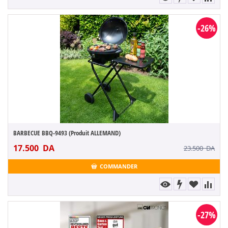
-26%
BARBECUE BBQ-9493 (Produit ALLEMAND)
17.500
DA
23.500
DA
COMMANDER
-27%