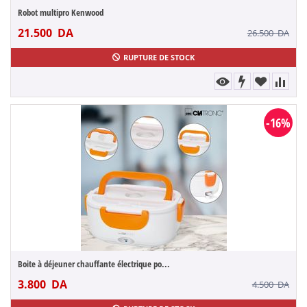
Robot multipro Kenwood
21.500
DA
26.500
DA
RUPTURE DE STOCK
-16%
Boite à déjeuner chauffante électrique po...
3.800
DA
4.500
DA