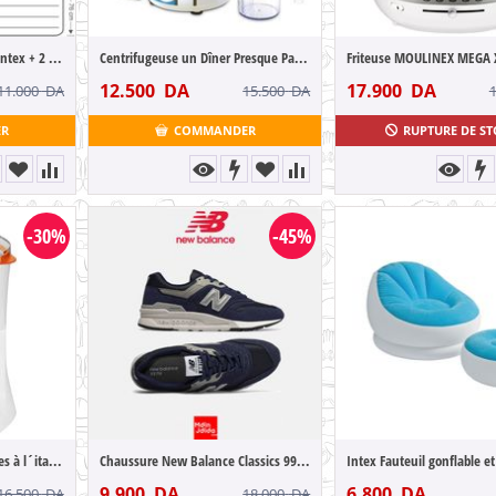
Pack 2 matelas gonflable Intex + 2 oreill...
Centrifugeuse un Dîner Presque Parfait
Friteuse MOULINEX MEGA 
12.500
DA
17.900
DA
11.000
DA
15.500
DA
ER
COMMANDER
RUPTURE DE S
-30%
-45%
Sorbetière 2 en1 pour glaces à l´italienn...
Chaussure New Balance Classics 997 CM997H...
9.900
DA
6.800
DA
16.500
DA
18.000
DA