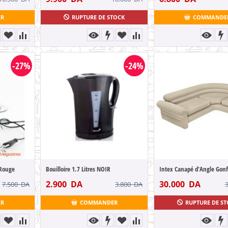
ER
RUPTURE DE STOCK
COMMANDE
-27%
-24%
 Rouge
Bouilloire 1.7 Litres NOIR
Intex Canapé d'Angle Gonf
2.900
DA
30.000
DA
7.500
DA
3.800
DA
ER
COMMANDER
RUPTURE DE S