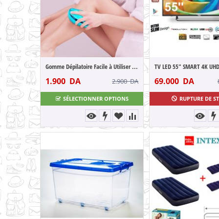
Gomme Dépilatoire Facile à Utiliser - San...
1.900
DA
69.000
DA
2.900
DA
SÉLECTIONNER OPTIONS
RUPTURE DE S