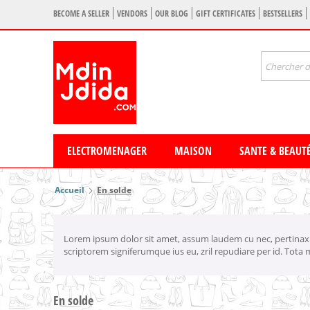
BECOME A SELLER
VENDORS
OUR BLOG
GIFT CERTIFICATES
BESTSELLERS
ELECTROMENAGER
MAISON
SANTE & BEAUT
Accueil
En solde
Lorem ipsum dolor sit amet, assum laudem cu nec, pertinax scr
scriptorem signiferumque ius eu, zril repudiare per id. Tota m
En solde