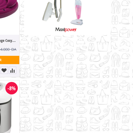
Intex - Pouf gonflable Lounge Cosy Prune
14.000
DA
R
-8%