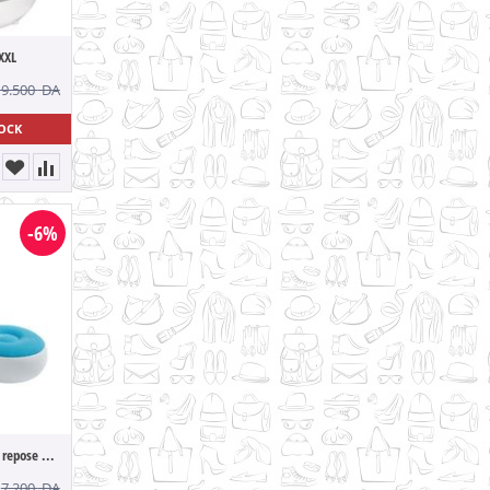
XXL
19.500
DA
TOCK
-6%
Intex Fauteuil gonflable et repose pied Pop
7.200
DA