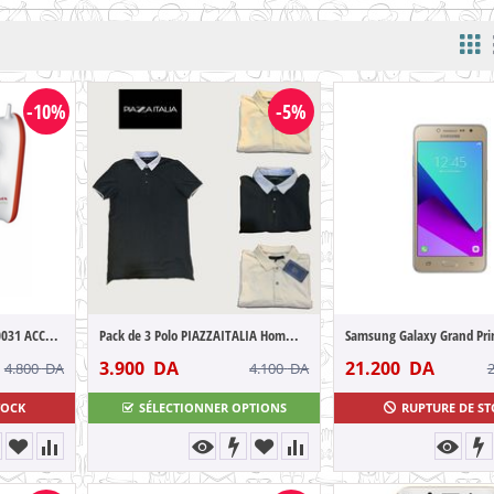
-10%
-5%
Batteur MOULINEX HM200031 ACCESSIMO
Pack de 3 Polo PIAZZAITALIA Homme 3 Coule...
3.900
DA
21.200
DA
4.800
DA
4.100
DA
TOCK
SÉLECTIONNER OPTIONS
RUPTURE DE S