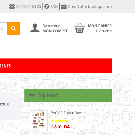
07 70 74 64 25
FAQ
Crée Votre boutique pro
Bienvenue
MON PANIER
MON COMPTE
0 Articles
MENTS
Top rated
rtitur
PACK 3 Super Box
1.810
DA