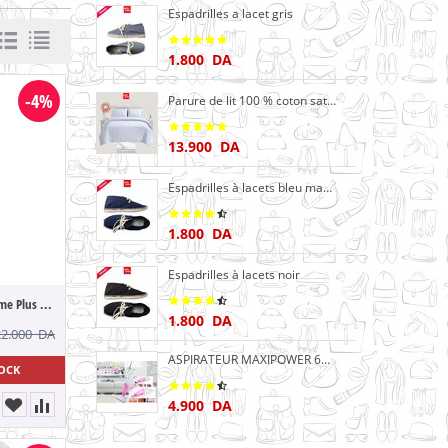
Espadrilles a lacet gris
1.800
DA
-4%
Parure de lit 100 % coton satiné Blanc gamme hôtel
13.900
DA
Espadrilles à lacets bleu marine
1.800
DA
Espadrilles à lacets noir
Samsung Galaxy Grand Prime Plus Dual SIM ...
1.800
DA
22.000
DA
ASPIRATEUR MAXIPOWER 600 W HVC60-SL1600
TOCK
4.900
DA