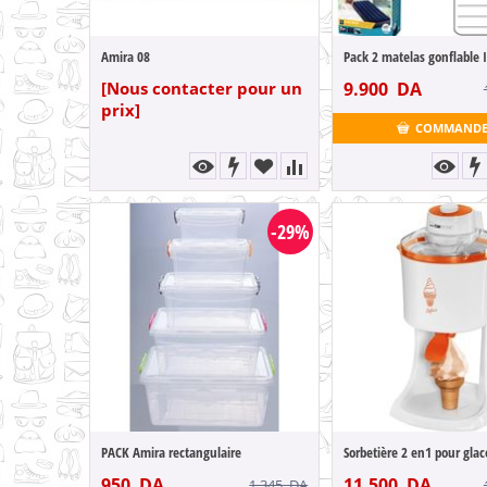
Amira 08
[Nous contacter pour un
9.900
DA
prix]
COMMAND
-29%
PACK Amira rectangulaire
950
DA
11.500
DA
1.345
DA