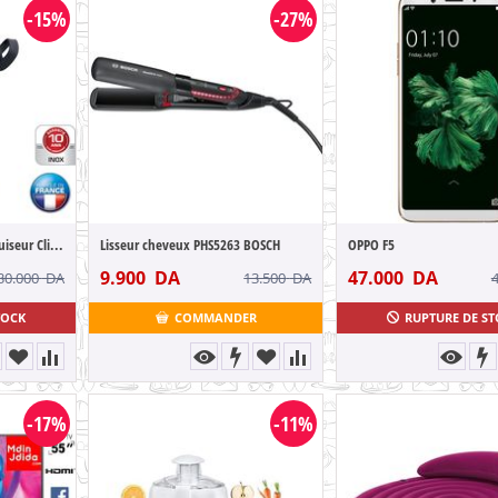
-15%
-27%
SEB Cocotte Minute Autocuiseur Clipso chr...
Lisseur cheveux PHS5263 BOSCH
OPPO F5
9.900
DA
47.000
DA
30.000
DA
13.500
DA
TOCK
COMMANDER
RUPTURE DE S
-17%
-11%