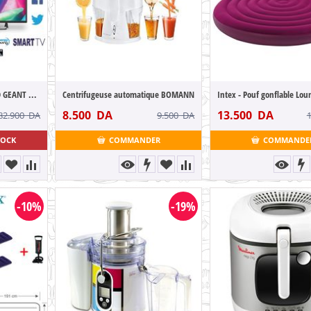
TV LED 55" SMART 4K UHD GEANT ELECTRONICS
Centrifugeuse automatique BOMANN
8.500
DA
13.500
DA
82.900
DA
9.500
DA
TOCK
COMMANDER
COMMANDE
-10%
-19%