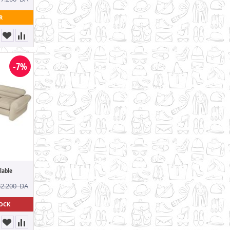
R
-7%
lable
32.200
DA
TOCK