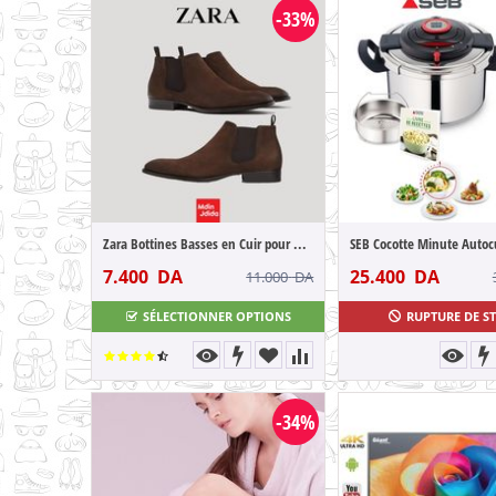
-33%
Zara Bottines Basses en Cuir pour Homme M...
7.400
DA
25.400
DA
11.000
DA
SÉLECTIONNER OPTIONS
RUPTURE DE S
-34%