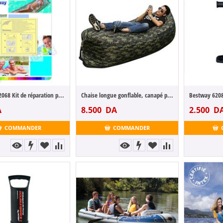
Bestway 62068 Kit de réparation pour mat...
Chaise longue gonflable, canapé portable ...
A
8.500
DA
2.500
D
COMMANDER
COMMANDER