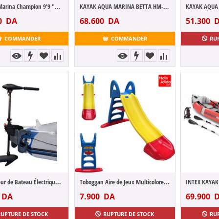
SUP Aqua Marina Champion 9'9 "BT S300 pla...
KAYAK AQUA MARINA BETTA HM-412 2 PERSONNES
0
DA
68.600
DA
51.300
D
COMMANDER
COMMANDER
RU
Intex Moteur de Bateau Électrique - 0,6 CV
Toboggan Aire de Jeux Multicolore GM
DA
7.900
DA
69.900
D
RUPTURE DE STOCK
RUPTURE DE STOCK
RU