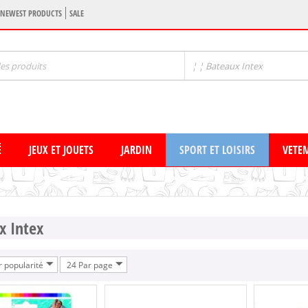
NEWEST PRODUCTS
SALE
¦ ¦ Bateaux Intex
É
JEUX ET JOUETS
JARDIN
SPORT ET LOISIRS
VETE
x Intex
r popularité
24 Par page