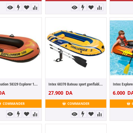
Intex Recreation 58329 Explorer 100 1 per...
Intex 68370 Bateau sport gonflable Challe...
DA
27.900
DA
6.000
D
COMMANDER
COMMANDER