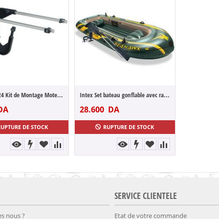
INTEX 68624 Kit de Montage Moteur Hors-Bo...
Intex Set bateau gonflable avec rames + p...
DA
28.600
DA
RUPTURE DE STOCK
RUPTURE DE STOCK
SERVICE CLIENTELE
s nous ?
Etat de votre commande