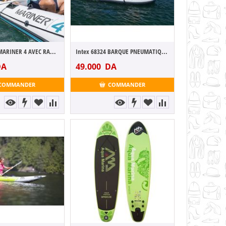
SET BATEAU MARINER 4 AVEC RAMES + GONFLEU...
Intex 68324 BARQUE PNEUMATIQUE EXCURSION ...
A
49.000
DA
COMMANDER
COMMANDER