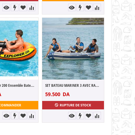
Intex Explorer 200 Ensemble Bateau (5833...
SET BATEAU MARINER 3 AVEC RAMES + GONFLEU...
A
59.500
DA
COMMANDER
RUPTURE DE STOCK