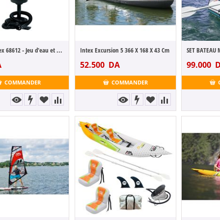
pompe Intex 68612 - Jeu d'eau et de plage...
Intex Excursion 5 366 X 168 X 43 Cm
A
52.500
DA
99.000
D
COMMANDER
COMMANDER