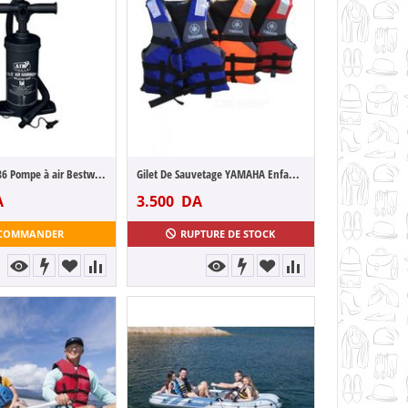
Bestway 62086 Pompe à air Bestway AIR HAM...
Gilet De Sauvetage YAMAHA Enfant / adulte
A
3.500
DA
COMMANDER
RUPTURE DE STOCK