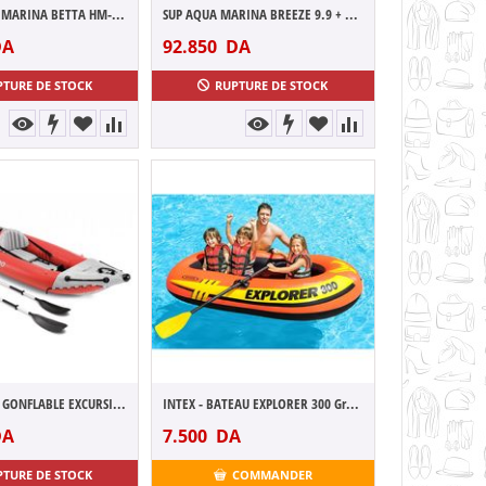
KAYAK AQUA MARINA BETTA HM-312 1 PERSONNE
SUP AQUA MARINA BREEZE 9.9 + PAGAIE
A
92.850
DA
PTURE DE STOCK
RUPTURE DE STOCK
INTEX KAYAK GONFLABLE EXCURSION PRO 384 X...
INTEX - BATEAU EXPLORER 300 Grand Model
A
7.500
DA
PTURE DE STOCK
COMMANDER