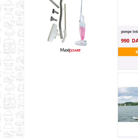
990
D