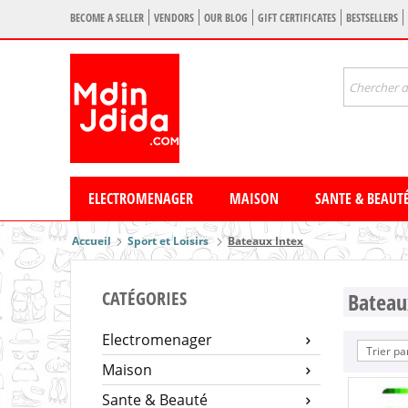
BECOME A SELLER
VENDORS
OUR BLOG
GIFT CERTIFICATES
BESTSELLERS
ELECTROMENAGER
MAISON
SANTE & BEAUT
Accueil
Sport et Loisirs
Bateaux Intex
CATÉGORIES
Bateau
Electromenager
Trier pa
Maison
Sante & Beauté