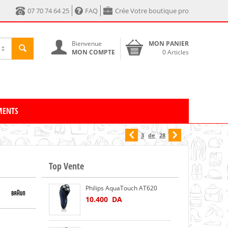
07 70 74 64 25
FAQ
Crée Votre boutique pro
Bienvenue
MON PANIER
MON COMPTE
0 Articles
MENTS
3
de
28
Top Vente
Philips AquaTouch AT620
10.400
DA