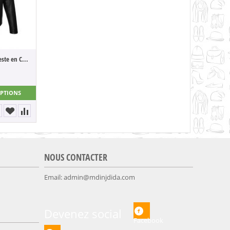
Musterbrand Star Wars Veste en Cuir Tie ...
OPTIONS
NOUS CONTACTER
Email:
admin@mdinjdida.com
Devenez social
Facebook