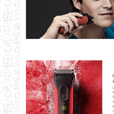
Gomm
1.
l
i
p