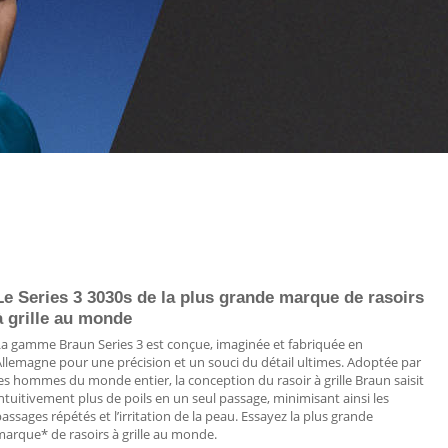
-34%
Le Series 3 3030s de la plus grande marque de rasoirs
Braun Series
à grille au monde
Efficace en un seu
précis tout en dou
La gamme Braun Series 3 est conçue, imaginée et fabriquée en
e Dépilatoire Facile à Utiliser - San...
Pack 5 pièces 100% coton Gamme hôte
Allemagne pour une précision et un souci du détail ultimes. Adoptée par
900
DA
9.200
DA
2.900
DA
es hommes du monde entier, la conception du rasoir à grille Braun saisit
ntuitivement plus de poils en un seul passage, minimisant ainsi les
assages répétés et l’irritation de la peau. Essayez la plus grande
SÉLECTIONNER OPTIONS
SÉLECTIONNER OPTIO
marque* de rasoirs à grille au monde.