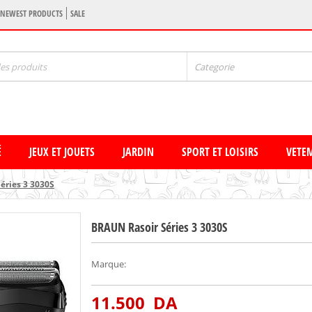
NEWEST PRODUCTS
SALE
Categorie
É
JEUX ET JOUETS
JARDIN
SPORT ET LOISIRS
VETE
éries 3 3030S
BRAUN Rasoir Séries 3 3030S
Marque
:
11.500
DA