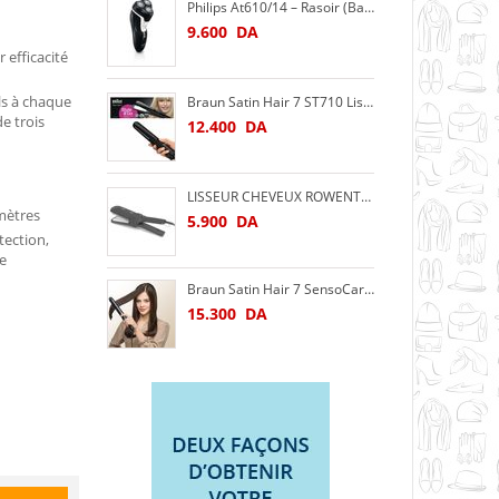
Philips At610/14 – Rasoir (Batterie, rotation, noir)
9.600
DA
 efficacité
ls à chaque
Braun Satin Hair 7 ST710 Lisseur/Fer à lisser (pour cheveux glatteres Iontec)
e trois
12.400
DA
LISSEUR CHEVEUX ROWENTA ELITE
 mètres
5.900
DA
tection,
ge
Braun Satin Hair 7 SensoCare ST780 Fer à Lisser en Céramique avec Technologie Sensor
15.300
DA