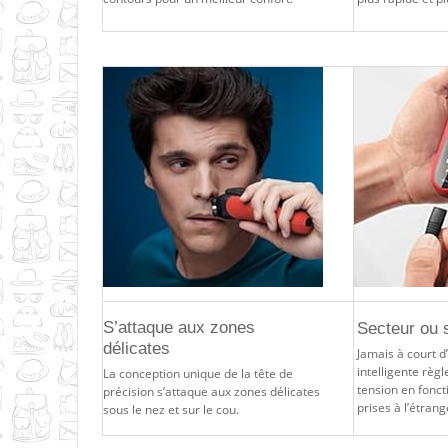
S’attaque aux zones
Secteur ou s
délicates
Jamais à court d
intelligente rè
La conception unique de la tête de
tension en fonct
précision s’attaque aux zones délicates
prises à l’étrang
sous le nez et sur le cou.