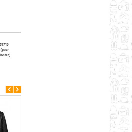
 ST710
r (pour
Iontec)
Pack 5 pièces 100% coton gamme hôtel Peig...
9.400
DA
37.000
DA
SÉLECTIONNER OPTIONS
RUPTURE DE ST