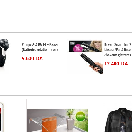
Philips At610/14 – Rasoir
Braun Satin Hair 7
(Batterie, rotation, noir)
Lisseur/Fer à lisse
cheveux glatteres 
9.600
DA
12.400
DA