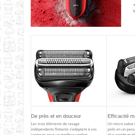
*
De près et en douceur
Efficacité 
Les trois éléments de rasage
Un micro sabot s
indépendants flottants s’adaptent à vos
poils en un pas
contours pour un meilleur confort.
plus rapide et p