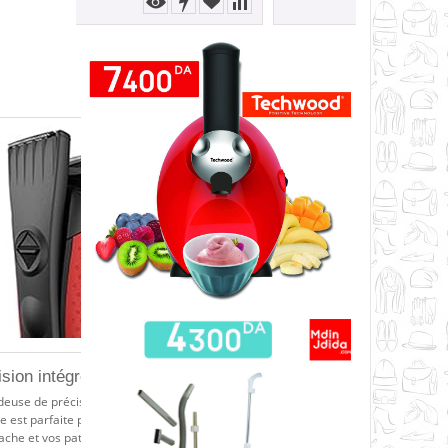
ision intégrée
deuse de précision rétractable à
re est parfaite pour tailler votre
che et vos pattes ou tondre