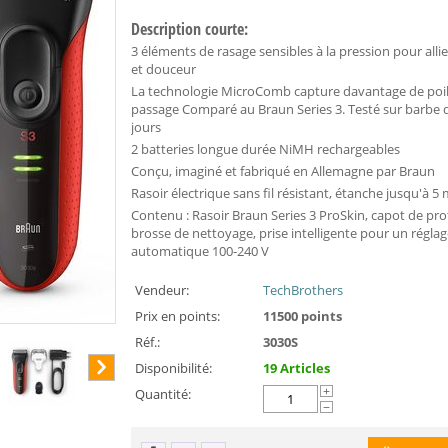
Description courte:
3 éléments de rasage sensibles à la pression pour allier
et douceur
La technologie MicroComb capture davantage de poi
passage Comparé au Braun Series 3. Testé sur barbe d
jours
2 batteries longue durée NiMH rechargeables
Conçu, imaginé et fabriqué en Allemagne par Braun
Rasoir électrique sans fil résistant, étanche jusqu'à 5
Contenu : Rasoir Braun Series 3 ProSkin, capot de pro
brosse de nettoyage, prise intelligente pour un régla
automatique 100-240 V
Vendeur:
TechBrothers
Prix en points:
11500 points
Réf.:
3030S
Disponibilité:
19 Articles
Quantité:
+
−