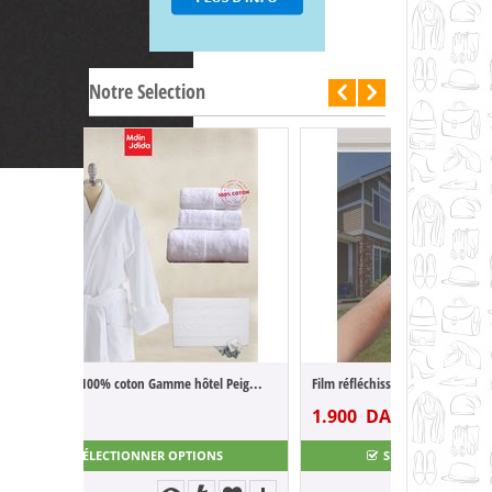
Notre Selection
-50%
 3 ProSkin
l passage. Rasage
ceur.
l Peig...
Film réfléchissant miroir pour fenêtre et...
1.900
DA
3.800
DA
NS
SÉLECTIONNER OPTIONS