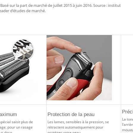
Basé sur la part de marché de juillet 2015 à juin 2016. Source : institut
leader d’études de marché.
Préc
maximum
Protection de la peau
La ton
pécial saisit plus de
Les lames, sensibles à la pression, se
l’arriè
sage, pour un rasage
rétractent automatiquement pour
mousta
lus doux.
protéger votre peau.