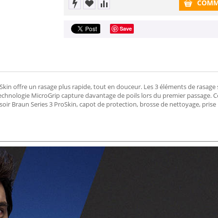
COMM
Save
roSkin offre un rasage plus rapide, tout en douceur. Les 3 éléments de rasage 
 technologie MicroGrip capture davantage de poils lors du premier passage.
soir Braun Series 3 ProSkin, capot de protection, brosse de nettoyage, prise 