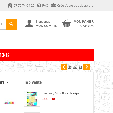
07 70 74 64 25
FAQ
Crée Votre boutique pro
Bienvenue
MON PANIER
MON COMPTE
0 Articles
MENTS
31
de
43
rs. -
Top Vente
Bestway 62068 Kit de réparation pour matelas et piscines gonflables
500
DA