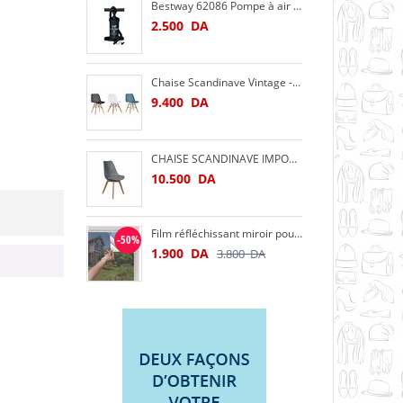
Bestway 62086 Pompe à air Bestway AIR HAMMER haute pression 3 embouts Bestway 62086
2.500
DA
Chaise Scandinave Vintage -Blanc Noir Bleu
9.400
DA
CHAISE SCANDINAVE IMPORTATION
10.500
DA
Film réfléchissant miroir pour fenêtre et façade, couleur argent
-50%
1.900
DA
3.800
DA