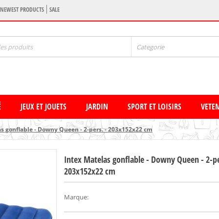
NEWEST PRODUCTS
SALE
Categorie
É
JEUX ET JOUETS
JARDIN
SPORT ET LOISIRS
VETE
as gonflable - Downy Queen - 2-pers. - 203x152x22 cm
Intex Matelas gonflable - Downy Queen - 2-pe
203x152x22 cm
Marque
: