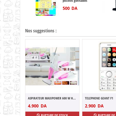
piscines gonflables
500
DA
Nos suggestions :
ASPIRATEUR MAXIPOWER 600 W HVC60-SL1600
TELEPHONE GEANT F1
4.900
DA
2.900
DA
RUPTURE DE STOCK
RUPTURE DE