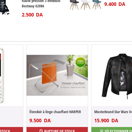
haute pression 3 embouts
9.400
DA
Bestway 62086
2.500
DA
-34%
Gomme Dépilatoire Facile à Utiliser - San...
Pack 5 pièces 100% coton Gamme
1.900
DA
9.200
DA
Étendoir à linge chauffant HARPER
2.900
DA
9.500
DA
15.900
DA
SÉLECTIONNER OPTIONS
SÉLECTIONNER O
 STOCK
RUPTURE DE STOCK
SÉLECTIONNER 