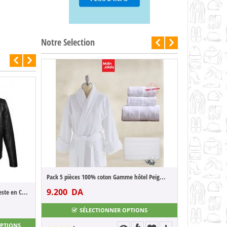
Notre Selection
-50%
Film réfléchissant miroir pour fenêtre et...
1.900
DA
3.800
DA
Pack 5 pièces 100% coton gamme hôtel Peig...
9.400
DA
37.000
DA
SÉLECTIONNER OPTIONS
SÉLECTIONNER OPTIONS
RUPTURE DE ST
 hôtel Peig...
Musterbrand Star Wars Veste en Cuir Tie ...
PTIONS
OPTIONS