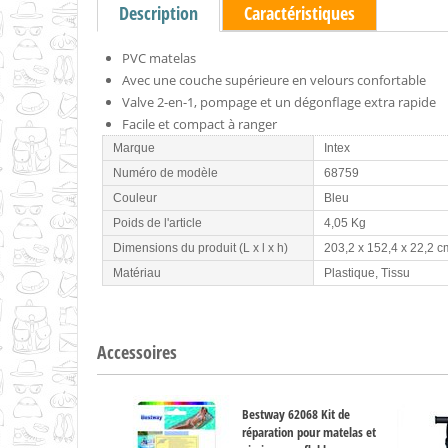
Description
Caractéristiques
PVC matelas
Avec une couche supérieure en velours confortable
Valve 2-en-1, pompage et un dégonflage extra rapide
Facile et compact à ranger
Marque
Intex
Numéro de modèle
68759
Couleur
Bleu
Poids de l'article
4,05 Kg
Dimensions du produit (L x l x h)
203,2 x 152,4 x 22,2 c
Matériau
Plastique, Tissu
Accessoires
Bestway 62068 Kit de
réparation pour matelas et