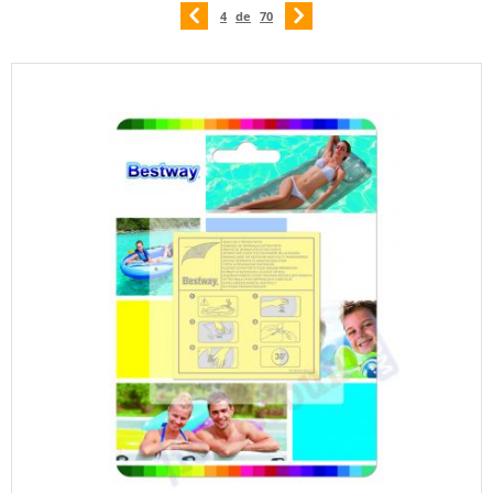
4
de
70