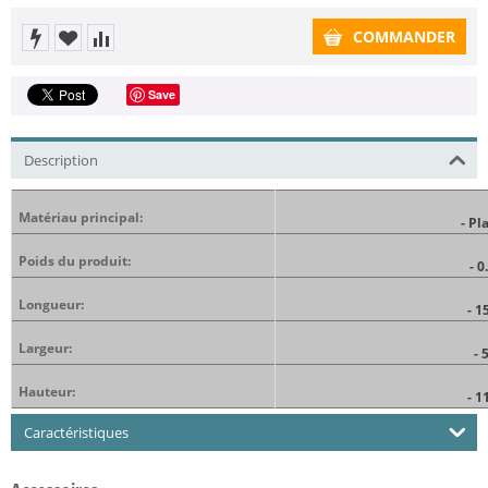
COMMANDER
Save
Description
Matériau principal:
- Pl
Poids du produit:
- 0
Longueur:
- 1
Largeur:
-
Hauteur:
- 1
Caractéristiques