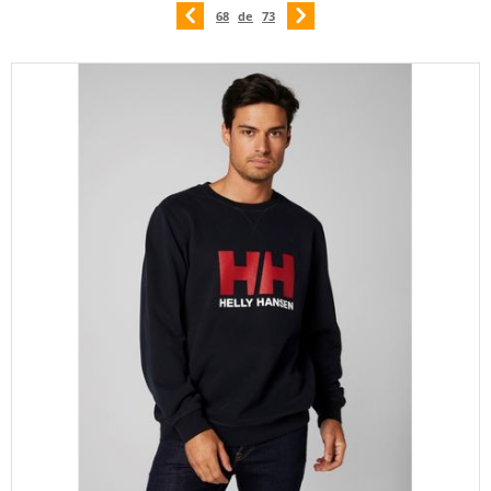
68
de
73