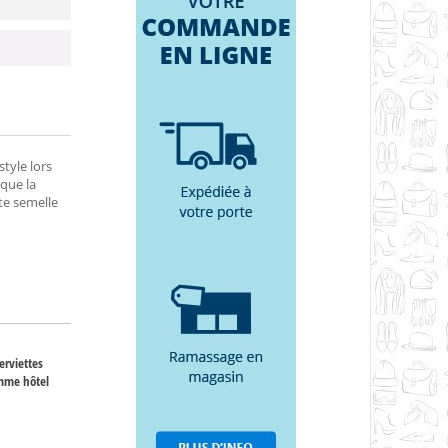
tyle lors
 que la
te semelle
erviettes
amme hôtel