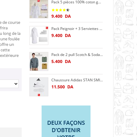
Pack 5 pièces 100% coton gamme hôtel Peignoir + 3 Serviettes + tapis de bain
9.400
DA
e de course
rira
Pack Peignoir + 3 Serviettes + tapis de bain gamme hôtel
u long de la
9.400
DA
 une foulée
offre un
 cette
Pack de 2 pull Scotch & Soda col rond regular-fit en maille chinee - homme
extérieure
5.400
DA
Chaussure Adidas STAN SMITH M20325 OrthoLite® cuire
11.500
DA