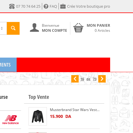
07 70 74 64 25
FAQ
Crée Votre boutique pro
Bienvenue
MON PANIER
MON COMPTE
0 Articles
MENTS
16
de
73
urse
Top Vente
Musterbrand Star Wars Veste en Cuir Tie Pilot Limited Edition Noir
15.900
DA