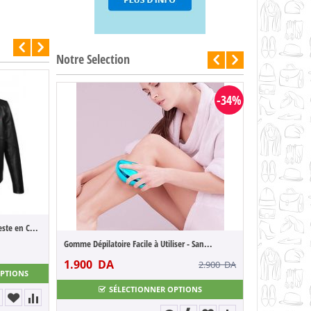
Notre Selection
Pack 5 pièces 100% coton gamme hôtel Peig...
-34%
9.400
DA
37.000
DA
SÉLECTIONNER OPTIONS
RUPTURE DE ST
Musterbrand Star Wars Veste en Cuir Tie ...
toire Facile à Utiliser - San...
Pack 5 pièces 100% coton Gamme hôtel Peig.
DA
9.200
DA
2.900
DA
OPTIONS
SÉLECTIONNER OPTIONS
SÉLECTIONNER OPTIONS