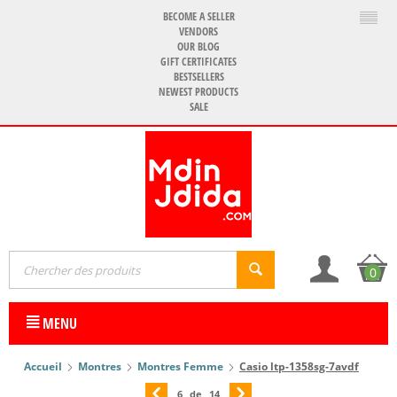
BECOME A SELLER
VENDORS
OUR BLOG
GIFT CERTIFICATES
BESTSELLERS
NEWEST PRODUCTS
SALE
0
MENU
Accueil
Montres
Montres Femme
Casio ltp-1358sg-7avdf
6
de
14