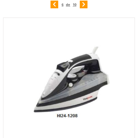
6
de
10