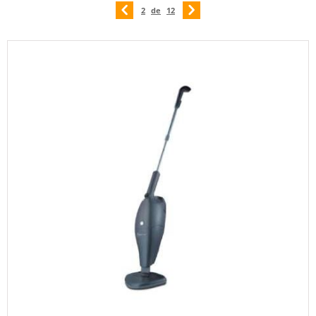
2
de
12